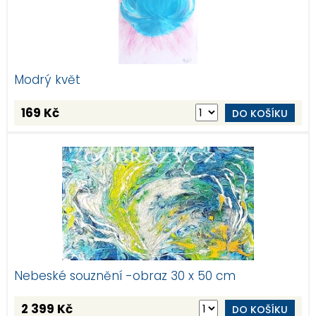
Modrý květ
169 Kč
DO KOŠÍKU
Nebeské souznění -obraz 30 x 50 cm
2 399 Kč
DO KOŠÍKU