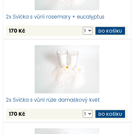
2x Svíčka s vůní rosemary + eucalyptus
170 Kč
DO KOŠÍKU
2x Svíčka s vůní rúže damaškový květ
170 Kč
DO KOŠÍKU