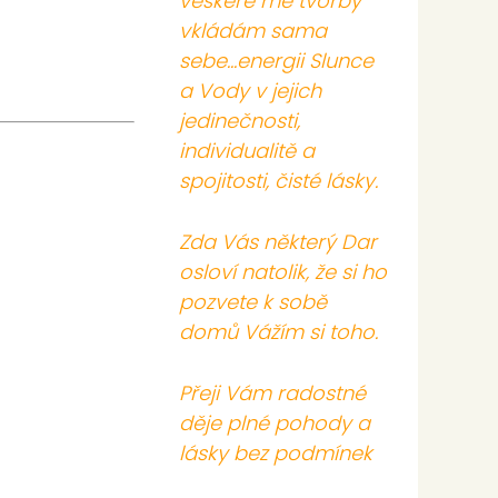
veškeré mé tvorby
vkládám sama
sebe...energii Slunce
a Vody v jejich
jedinečnosti,
individualitě a
spojitosti, čisté lásky.
Zda Vás některý Dar
osloví natolik, že si ho
pozvete k sobě
domů Vážím si toho.
Přeji Vám radostné
děje plné pohody a
lásky bez podmínek