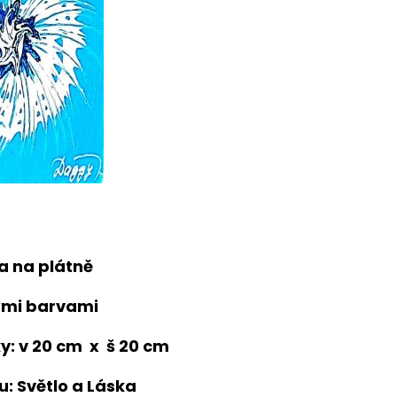
a na plátně
ými barvami
: v 20 cm x š 20 cm
: Světlo a Láska