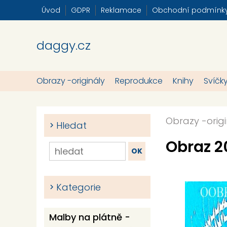
Úvod
GDPR
Reklamace
Obchodní podmínk
daggy.cz
Obrazy -originály
Reprodukce
Knihy
Svíčk
Obrazy -origi
Hledat
Obraz 
Kategorie
Malby na plátně -