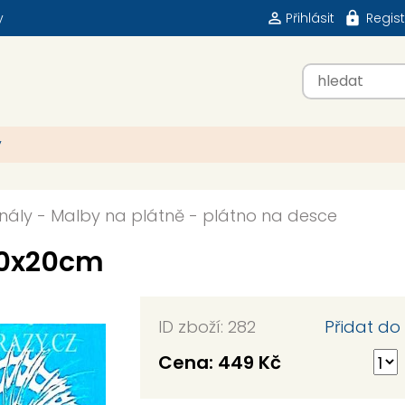
y
Přihlásit
Regis
y
nály
-
Malby na plátně - plátno na desce
20x20cm
ID zboží: 282
Přidat do
Cena:
449 Kč