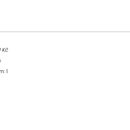
0
Kč
č
em:
1