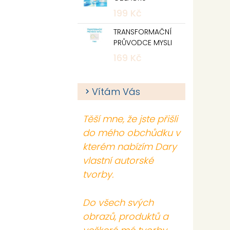
199 Kč
TRANSFORMAČNÍ
PRŮVODCE MYSLI
169 Kč
Vítám Vás
Těší mne, že jste přišli
do mého obchůdku v
kterém nabízím Dary
vlastní autorské
tvorby.
Do všech svých
obrazů, produktů a