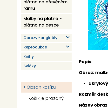
plátno na dřevěném
rámu
Malby na plátně -
plátno na desce
expand_more
Obrazy -originály
expand_more
Reprodukce
Knihy
Popis:
Svíčky
Obraz: malb
akrylov
Obsah košíku
Rozměr desky
Košík je prázdný.
Název obrazu