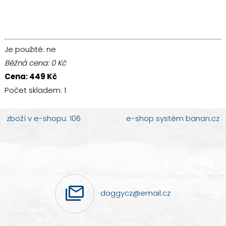
Je použité
: ne
Běžná cena:
0
Kč
Cena:
449
Kč
Počet skladem:
1
zboží v e-shopu: 106
e-shop
systém
banan.cz
daggycz@email.cz