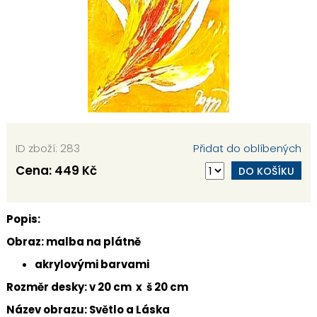
ID zboží: 283
Přidat do oblíbených
Cena:
449 Kč
DO KOŠÍKU
Popis:
Obraz: malba na plátně
akrylovými barvami
Rozměr desky: v 20 cm x š 20 cm
Název obrazu: Světlo a Láska