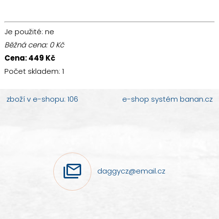
Je použité
: ne
Běžná cena:
0
Kč
Cena:
449
Kč
Počet skladem:
1
zboží v e-shopu: 106
e-shop
systém
banan.cz
daggycz@email.cz