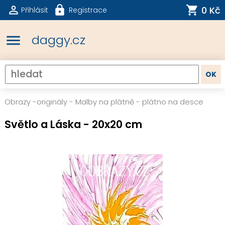
0 Kč
Přihlásit
Registrace
menu
daggy.cz
Obrazy -originály
-
Malby na plátně - plátno na desce
Světlo a Láska - 20x20 cm