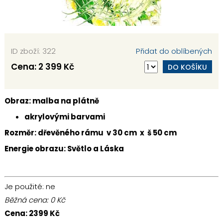
ID zboží: 322
Přidat do oblíbených
Cena:
2 399 Kč
DO KOŠÍKU
Obraz: malba na plátně
akrylovými barvami
Rozměr: dřevěného rámu v 30 cm x š 50 cm
Energie obrazu: Světlo a Láska
Je použité
: ne
Běžná cena:
0
Kč
Cena:
2399
Kč