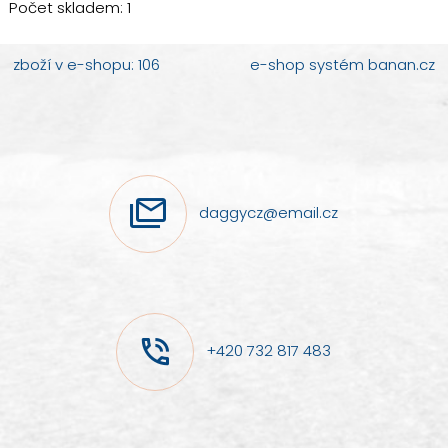
Počet skladem:
1
zboží v e-shopu: 106
e-shop
systém
banan.cz
daggycz@email.cz
+420 732 817 483