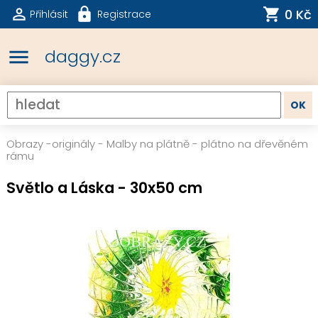
0 Kč
Přihlásit
Registrace
menu
daggy.cz
Obrazy -originály
-
Malby na plátně - plátno na dřevěném
rámu
Světlo a Láska - 30x50 cm