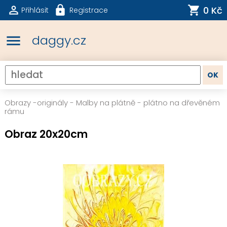
0 Kč
Přihlásit
Registrace
menu
daggy.cz
Obrazy -originály
-
Malby na plátně - plátno na dřevěném
rámu
Obraz 20x20cm