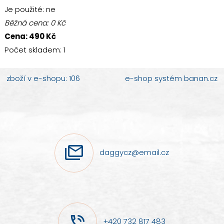
Je použité
: ne
Běžná cena:
0
Kč
Cena:
490
Kč
Počet skladem:
1
zboží v e-shopu: 106
e-shop
systém
banan.cz
daggycz@email.cz
+420 732 817 483