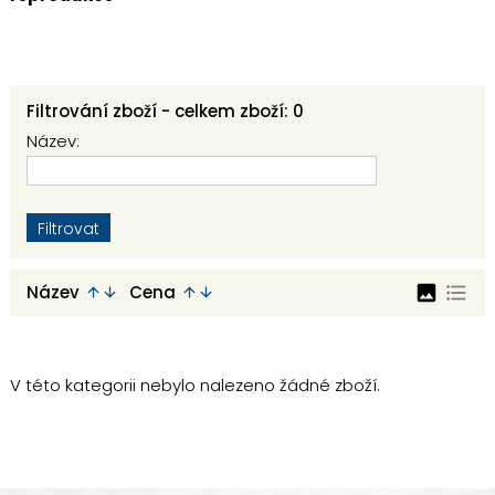
Filtrování zboží - celkem zboží: 0
Název:
image
format_list_bulleted
Název
Cena
arrow_upward
arrow_downward
arrow_upward
arrow_downward
V této kategorii nebylo nalezeno žádné zboží.