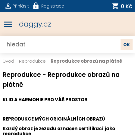
0 Kč
Přihlásit
Registrace
menu
daggy.cz
Úvod
-
Reprodukce
-
Reprodukce obrazů na plátně
Reprodukce - Reprodukce obrazů na
plátně
KLID A HARMONIE PRO VÁŠ PROSTOR
REPRODUKCE MÝCH ORIGINÁLNÍCH OBRAZŮ
Každý obraz je zezadu označen certifikací jako
reprodukce